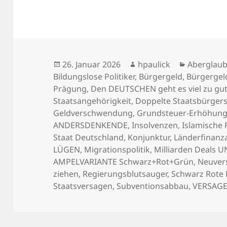
Veröffentlicht
Autor
Kategorie
26. Januar 2026
hpaulick
Aberglau
am
Bildungslose Politiker
,
Bürgergeld
,
Bürgergel
Prägung
,
Den DEUTSCHEN geht es viel zu gu
Staatsangehörigkeit
,
Doppelte Staatsbürgers
Geldverschwendung
,
Grundsteuer-Erhöhun
ANDERSDENKENDE
,
Insolvenzen
,
Islamische
Staat Deutschland
,
Konjunktur
,
Länderfinanz
LÜGEN
,
Migrationspolitik
,
Milliarden Deals
AMPELVARIANTE Schwarz+Rot+Grün
,
Neuver
ziehen
,
Regierungsblutsauger
,
Schwarz Rote
Staatsversagen
,
Subventionsabbau
,
VERSAG