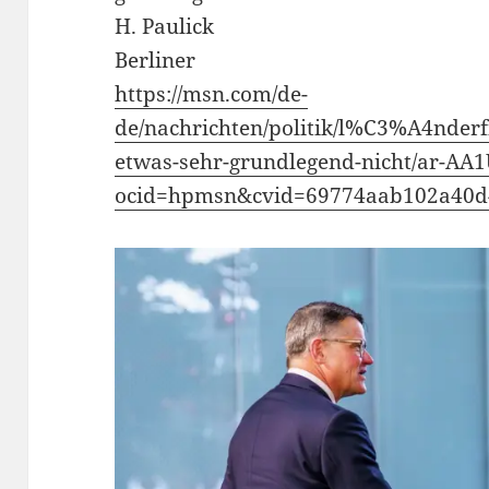
H. Paulick
Berliner
https://msn.com/de-
de/nachrichten/politik/l%C3%A4nderf
etwas-sehr-grundlegend-nicht/ar-AA
ocid=hpmsn&cvid=69774aab102a40d