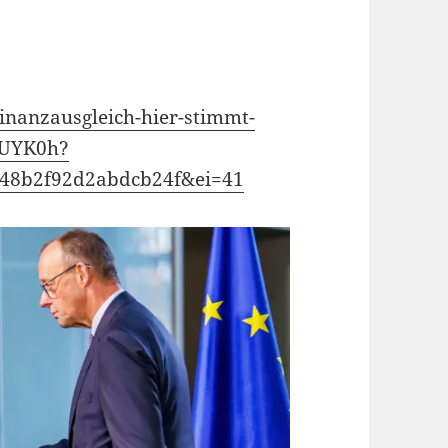
inanzausgleich-hier-stimmt-
1UYK0h?
48b2f92d2abdcb24f&ei=41