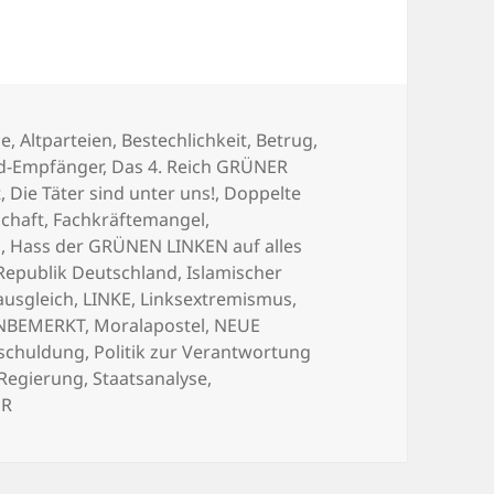
n
be
,
Altparteien
,
Bestechlichkeit
,
Betrug
,
d-Empfänger
,
Das 4. Reich GRÜNER
t
,
Die Täter sind unter uns!
,
Doppelte
chaft
,
Fachkräftemangel
,
g
,
Hass der GRÜNEN LINKEN auf alles
 Republik Deutschland
,
Islamischer
ausgleich
,
LINKE
,
Linksextremismus
,
 UNBEMERKT
,
Moralapostel
,
NEUE
schuldung
,
Politik zur Verantwortung
 Regierung
,
Staatsanalyse
,
ER