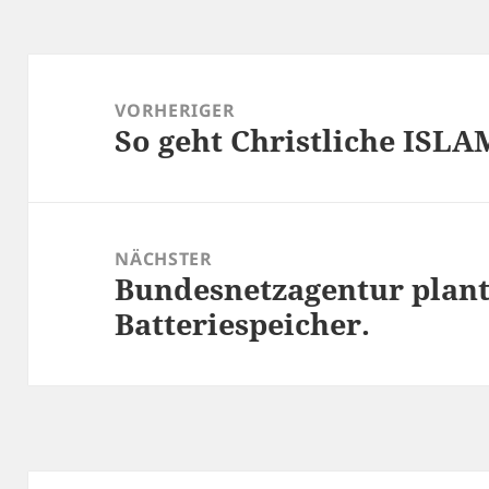
Beitragsnavigation
VORHERIGER
So geht Christliche IS
Vorheriger
Beitrag:
NÄCHSTER
Bundesnetzagentur plant 
Nächster
Batteriespeicher.
Beitrag: