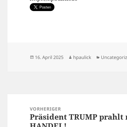
Veröffentlicht
Autor
Kategorien
16. April 2025
hpaulick
Uncategori
am
Beitragsnavigation
VORHERIGER
Präsident TRUMP prahlt
Vorheriger
HANDEL!
Beitrag: