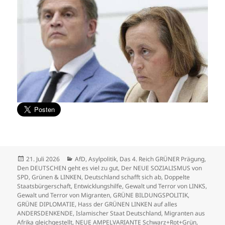
Veröffentlicht
Kategorien
21. Juli 2026
AfD
,
Asylpolitik
,
Das 4. Reich GRÜNER Prägung
,
am
Den DEUTSCHEN geht es viel zu gut
,
Der NEUE SOZIALISMUS von
SPD, Grünen & LINKEN
,
Deutschland schafft sich ab
,
Doppelte
Staatsbürgerschaft
,
Entwicklungshilfe
,
Gewalt und Terror von LINKS
,
Gewalt und Terror von Migranten
,
GRÜNE BILDUNGSPOLITIK
,
GRÜNE DIPLOMATIE
,
Hass der GRÜNEN LINKEN auf alles
ANDERSDENKENDE
,
Islamischer Staat Deutschland
,
Migranten aus
Afrika gleichgestellt
,
NEUE AMPELVARIANTE Schwarz+Rot+Grün
,