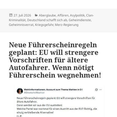
Veröffentlicht
Kategorien
27. Juli 2026
Aberglaube
,
Affären
,
Asylpolitik
,
Clan-
am
Kriminalität
,
Deutschland schafft sich ab
,
Geheimdienste
,
Geheimnisverrat
,
Kriegsgefahr
,
Merz-Regierung
Neue Führerscheinregeln
geplant: EU will strengere
Vorschriften für ältere
Autofahrer. Wenn nötigt
Führerschein wegnehmen!