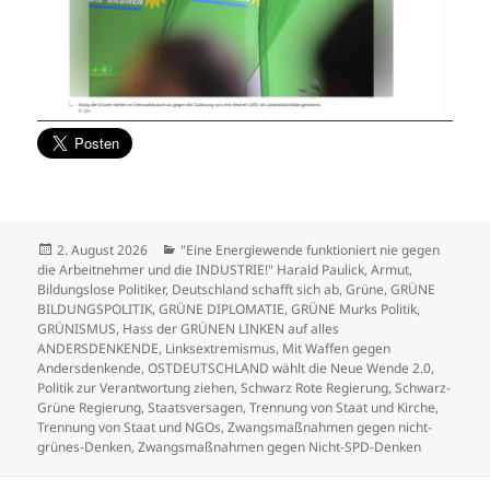
Veröffentlicht
Kategorien
2. August 2026
"Eine Energiewende funktioniert nie gegen
am
die Arbeitnehmer und die INDUSTRIE!" Harald Paulick
,
Armut
,
Bildungslose Politiker
,
Deutschland schafft sich ab
,
Grüne
,
GRÜNE
BILDUNGSPOLITIK
,
GRÜNE DIPLOMATIE
,
GRÜNE Murks Politik
,
GRÜNISMUS
,
Hass der GRÜNEN LINKEN auf alles
ANDERSDENKENDE
,
Linksextremismus
,
Mit Waffen gegen
Andersdenkende
,
OSTDEUTSCHLAND wählt die Neue Wende 2.0
,
Politik zur Verantwortung ziehen
,
Schwarz Rote Regierung
,
Schwarz-
Grüne Regierung
,
Staatsversagen
,
Trennung von Staat und Kirche
,
Trennung von Staat und NGOs
,
Zwangsmaßnahmen gegen nicht-
grünes-Denken
,
Zwangsmaßnahmen gegen Nicht-SPD-Denken