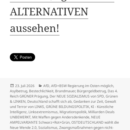
ALTERNATIVEN
aussehen!
Veröffentlicht
Kategorien
23. Juli 2026
AfD
,
AfD+BSW Regierung im Osten möglich
,
am
Asylbetrug
,
Bestechlichkeit
,
Brandmauer
,
Bürgergeldbetrug
,
Das 4.
Reich GRÜNER Prägung
,
Der NEUE SOZIALISMUS von SPD, Grünen
& LINKEN
,
Deutschland schafft sich ab
,
Gedanken zur Zeit
,
Gewalt
und Terror von LINKS
,
GRÜNE BILDUNGSPOLITIK
,
KI - Künstliche
Intelligenz
,
Linksextremismus
,
Migrationspolitik
,
Milliarden Deals
UNBEMERKT
,
Mit Waffen gegen Andersdenkende
,
NEUE
AMPELVARIANTE Schwarz+Rot+Grün
,
OSTDEUTSCHLAND wählt die
Neue Wende 2.0
,
Sozialismus
,
Zwangsmaßnahmen gegen nicht-