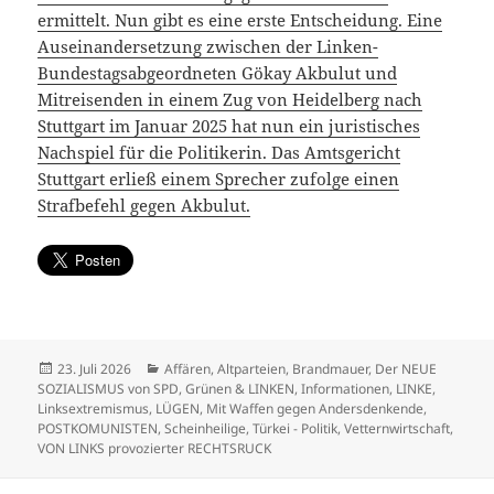
ermittelt. Nun gibt es eine erste Entscheidung. Eine
Auseinandersetzung zwischen der Linken-
Bundestagsabgeordneten Gökay Akbulut und
Mitreisenden in einem Zug von Heidelberg nach
Stuttgart im Januar 2025 hat nun ein juristisches
Nachspiel für die Politikerin. Das Amtsgericht
Stuttgart erließ einem Sprecher zufolge einen
Strafbefehl gegen Akbulut.
Veröffentlicht
Kategorien
23. Juli 2026
Affären
,
Altparteien
,
Brandmauer
,
Der NEUE
am
SOZIALISMUS von SPD, Grünen & LINKEN
,
Informationen
,
LINKE
,
Linksextremismus
,
LÜGEN
,
Mit Waffen gegen Andersdenkende
,
POSTKOMUNISTEN
,
Scheinheilige
,
Türkei - Politik
,
Vetternwirtschaft
,
VON LINKS provozierter RECHTSRUCK