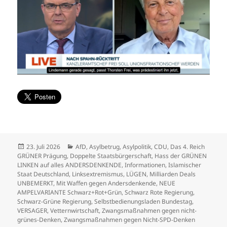
Veröffentlicht
Kategorien
23. Juli 2026
AfD
,
Asylbetrug
,
Asylpolitik
,
CDU
,
Das 4. Reich
am
GRÜNER Prägung
,
Doppelte Staatsbürgerschaft
,
Hass der GRÜNEN
LINKEN auf alles ANDERSDENKENDE
,
Informationen
,
Islamischer
Staat Deutschland
,
Linksextremismus
,
LÜGEN
,
Milliarden Deals
UNBEMERKT
,
Mit Waffen gegen Andersdenkende
,
NEUE
AMPELVARIANTE Schwarz+Rot+Grün
,
Schwarz Rote Regierung
,
Schwarz-Grüne Regierung
,
Selbstbedienungsladen Bundestag
,
VERSAGER
,
Vetternwirtschaft
,
Zwangsmaßnahmen gegen nicht-
grünes-Denken
,
Zwangsmaßnahmen gegen Nicht-SPD-Denken