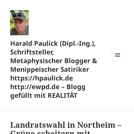
Harald Paulick (Dipl.-Ing.),
Schriftsteller,
Metaphysischer Blogger &
MENÜ
Menippeischer Satiriker
UND
WIDGETS
https://hpaulick.de
http://ewpd.de – Blogg
gefüllt mit REALITÄT
Landratswahl in Northeim –
Grüne scheitern mit