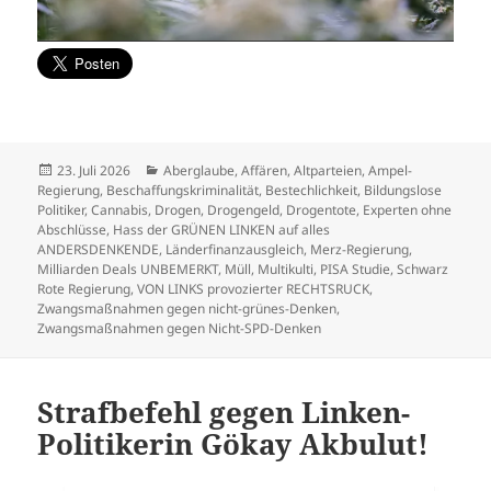
Veröffentlicht
Kategorien
23. Juli 2026
Aberglaube
,
Affären
,
Altparteien
,
Ampel-
am
Regierung
,
Beschaffungskriminalität
,
Bestechlichkeit
,
Bildungslose
Politiker
,
Cannabis
,
Drogen
,
Drogengeld
,
Drogentote
,
Experten ohne
Abschlüsse
,
Hass der GRÜNEN LINKEN auf alles
ANDERSDENKENDE
,
Länderfinanzausgleich
,
Merz-Regierung
,
Milliarden Deals UNBEMERKT
,
Müll
,
Multikulti
,
PISA Studie
,
Schwarz
Rote Regierung
,
VON LINKS provozierter RECHTSRUCK
,
Zwangsmaßnahmen gegen nicht-grünes-Denken
,
Zwangsmaßnahmen gegen Nicht-SPD-Denken
Strafbefehl gegen Linken-
Politikerin Gökay Akbulut!