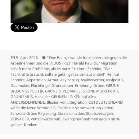
Veröffentlicht
Kategorien
5. April 2026
"Eine Energiewende funktioniert nie gegen die
am
Arbeitnehmer und die INDUSTRIE!" Harald Paulick
,
"Migration
schaft mehr Probleme, als es nutzt!" Helmut Schmidt
,
"Wer
Fachkräfte braucht, soll sie gefälligst selber ausbilden!" Helmut
Schmidt
,
Altparteien
,
Armut
,
Asylbetrug
,
Asylbewerber
,
Asylpolitik
,
Dealmaker
,
Flüchtlinge
,
Grundsteuer-Erhöhung
,
Grüne
,
GRÜNE
BILDUNGSPOLITIK
,
GRÜNE DIPLOMATIE
,
GRÜNE Murks Politik
,
GRÜNISMUS
,
Hass der GRÜNEN LINKEN auf alles
ANDERSDENKENDE
,
Illusion von Integration
,
OSTDEUTSCHLAND
wählt die Neue Wende 2.0
,
Politik zur Verantwortung ziehen
,
Schwarz-Grüne Regierung
,
Staatsschulden
,
Staatsversagen
,
VERSAGER
,
Vetternwirtschaft
,
Zwangsmaßnahmen gegen nicht-
grünes-Denken