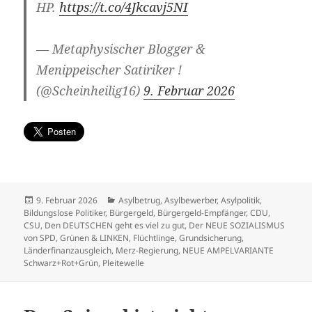
HP.
https://t.co/4Jkcavj5NI
— Metaphysischer Blogger &
Menippeischer Satiriker !
(@Scheinheilig16)
9. Februar 2026
Veröffentlicht
Kategorien
9. Februar 2026
Asylbetrug
,
Asylbewerber
,
Asylpolitik
,
am
Bildungslose Politiker
,
Bürgergeld
,
Bürgergeld-Empfänger
,
CDU
,
CSU
,
Den DEUTSCHEN geht es viel zu gut
,
Der NEUE SOZIALISMUS
von SPD, Grünen & LINKEN
,
Flüchtlinge
,
Grundsicherung
,
Länderfinanzausgleich
,
Merz-Regierung
,
NEUE AMPELVARIANTE
Schwarz+Rot+Grün
,
Pleitewelle