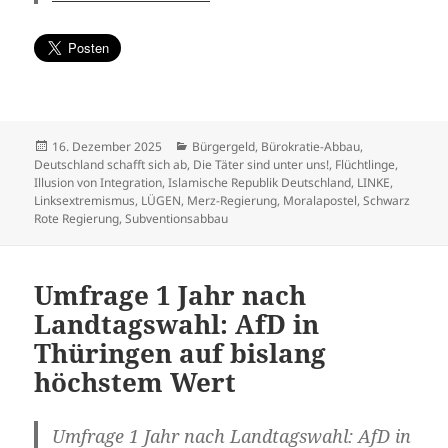
Veröffentlicht
Kategorien
16. Dezember 2025
Bürgergeld
,
Bürokratie-Abbau
,
am
Deutschland schafft sich ab
,
Die Täter sind unter uns!
,
Flüchtlinge
,
Illusion von Integration
,
Islamische Republik Deutschland
,
LINKE
,
Linksextremismus
,
LÜGEN
,
Merz-Regierung
,
Moralapostel
,
Schwarz
Rote Regierung
,
Subventionsabbau
Umfrage 1 Jahr nach
Landtagswahl: AfD in
Thüringen auf bislang
höchstem Wert
Umfrage 1 Jahr nach Landtagswahl: AfD in