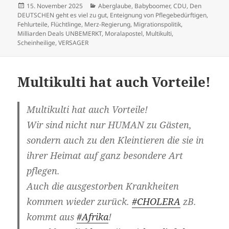
Veröffentlicht
Kategorien
15. November 2025
Aberglaube
,
Babyboomer
,
CDU
,
Den
am
DEUTSCHEN geht es viel zu gut
,
Enteignung von Pflegebedürftigen
,
Fehlurteile
,
Flüchtlinge
,
Merz-Regierung
,
Migrationspolitik
,
Milliarden Deals UNBEMERKT
,
Moralapostel
,
Multikulti
,
Scheinheilige
,
VERSAGER
Multikulti hat auch Vorteile!
Multikulti hat auch Vorteile!
Wir sind nicht nur HUMAN zu Gästen,
sondern auch zu den Kleintieren die sie in
ihrer Heimat auf ganz besondere Art
pflegen.
Auch die ausgestorben Krankheiten
kommen wieder zurück.
#CHOLERA
zB.
kommt aus
#Afrika
!