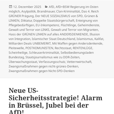
Veröffentlicht
Kategorien
12. Dezember 2025
AfD
,
AfD+BSW Regierung im Osten
am
möglich
,
Asylpolitik
,
Brandmauer
,
Clan-Kriminalität
,
Das 4. Reich
GRÜNER Prägung
,
Der NEUE SOZIALISMUS von SPD, Grünen &
LINKEN
,
Diktatur
,
Doppelte Staatsbürgerschaft
,
Enteignung von
Pflegebedürftigen
,
EU-Inkompetenz
,
Flüchtlinge
,
Geheimdienste
,
Gewalt und Terror von LINKS
,
Gewalt und Terror von Migranten
,
Hass der GRÜNEN LINKEN auf alles ANDERSDENKENDE
,
Illusion
von Integration
,
Islamischer Staat Deutschland
,
Islamismus
,
Kalifat
,
Milliarden Deals UNBEMERKT
,
Mit Waffen gegen Andersdenkende
,
Pleitewelle
,
POSTKOMUNISTEN
,
Rechtsstaat
,
RENTENLÜGE
,
Scheinheilige
,
Schleuserkriminalität
,
Selbstbedienungsladen
Bundestag
,
Staatsjournalismus wie zu DDR-Zeiten
,
Überwachungsstaat
,
Verfassungsschutz
,
Vetternwirtschaft
,
Zwangsmaßnahmen gegen nicht-grünes-Denken
,
Zwangsmaßnahmen gegen Nicht-SPD-Denken
Neue US-
Sicherheitsstrategie! Alarm
in Brüssel, Jubel bei der
AfD!