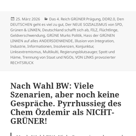
Veröffentlicht
Kategorien
25. März 2026
Das 4. Reich GRÜNER Prägung
,
DDR2.0
,
Den
am
DEUTSCHEN geht es viel zu gut
,
Der NEUE SOZIALISMUS von SPD,
Grünen & LINKEN
,
Deutschland schafft sich ab
,
FILZ
,
Flüchtlinge
,
Geldverschwendung
,
GRÜNE Murks Politik
,
Hass der GRÜNEN
LINKEN auf alles ANDERSDENKENDE
,
Illusion von Integration
,
Industrie
,
Informationen
,
Insolvenzen
,
Konjunktur
,
Linksextremismus
,
Multikulti
,
Regierungsblutsauger
,
Spott und
Häme
,
Trennung von Staat und NGOs
,
VON LINKS provozierter
RECHTSRUCK
Nach Wahl BW: Viele
Szenarien, aber noch keine
Gespräche. Pyrrhussieg des
Chem Özdemir als NICHT-
GRÜNER!