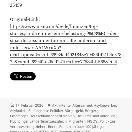
26459
Original-Link:
https://www.msn.com/de-de/finanzen/top-
stories/sind-rentner-eine-belastung-f%C3%BCr-den-
staat-diskussion-entbrennt-alle-anderen-sind-
mitesser/ar-AA1WruXa?
ocid=hpmsn&cvid=69934ad4921848e79435fd21b4e378
2c&cvpid=69940fe26ed2410ca19ce77584bff568&ei=4
Veröffentlicht
Kategorien
17. Februar 2026
Aktiv-Rente
,
Altersarmut
,
Asylbewerber
,
am
Asylpolitik
,
Bildungslose Politiker
,
Bürgergeld
,
Bürgergeld-
Empfänger
,
Deutschland schafft sich ab
,
Die Täter sind unter uns!
,
Flüchtlinge
,
Länderfinanzausgleich
,
Migranten
,
NGO's
,
Politik zur
Verantwortung ziehen
,
Rente
,
Renten an über 100 Jährige
,
Rentenbetrug
,
RENTENLÜGE
,
Rentner
,
VERSAGER