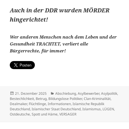
Auch in der DDR wurden MÖRDER
hingerichtet!
Wer anderen Menschen nach dem Leben und der
Gesundheit TRACHTET, verliert alle
Bürgerrechte, für immer!
Veröffentlicht
Kategorien
21. Dezember 2025
Abschiebung
,
Asylbewerber
,
Asylpolitik
,
am
Bestechlichkeit
,
Betrug
,
Bildungslose Politiker
,
Clan-Kriminalität
,
Dealmaker
,
Flüchtlinge
,
Informationen
,
Islamische Republik
Deutschland
,
Islamischer Staat Deutschland
,
Islamismus
,
LÜGEN
,
Ostdeutsche
,
Spott und Häme
,
VERSAGER