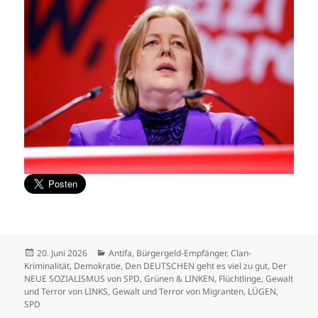
Veröffentlicht
Kategorien
20. Juni 2026
Antifa
,
Bürgergeld-Empfänger
,
Clan-
am
Kriminalität
,
Demokratie
,
Den DEUTSCHEN geht es viel zu gut
,
Der
NEUE SOZIALISMUS von SPD, Grünen & LINKEN
,
Flüchtlinge
,
Gewalt
und Terror von LINKS
,
Gewalt und Terror von Migranten
,
LÜGEN
,
SPD