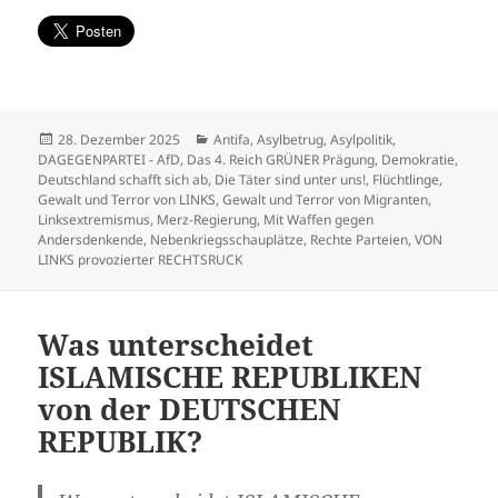
Veröffentlicht
Kategorien
28. Dezember 2025
Antifa
,
Asylbetrug
,
Asylpolitik
,
am
DAGEGENPARTEI - AfD
,
Das 4. Reich GRÜNER Prägung
,
Demokratie
,
Deutschland schafft sich ab
,
Die Täter sind unter uns!
,
Flüchtlinge
,
Gewalt und Terror von LINKS
,
Gewalt und Terror von Migranten
,
Linksextremismus
,
Merz-Regierung
,
Mit Waffen gegen
Andersdenkende
,
Nebenkriegsschauplätze
,
Rechte Parteien
,
VON
LINKS provozierter RECHTSRUCK
Was unterscheidet
ISLAMISCHE REPUBLIKEN
von der DEUTSCHEN
REPUBLIK?