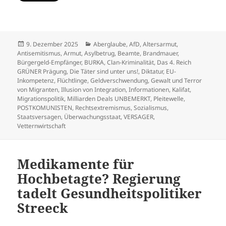
Veröffentlicht
Kategorien
9. Dezember 2025
Aberglaube
,
AfD
,
Altersarmut
,
am
Antisemitismus
,
Armut
,
Asylbetrug
,
Beamte
,
Brandmauer
,
Bürgergeld-Empfänger
,
BURKA
,
Clan-Kriminalität
,
Das 4. Reich
GRÜNER Prägung
,
Die Täter sind unter uns!
,
Diktatur
,
EU-
Inkompetenz
,
Flüchtlinge
,
Geldverschwendung
,
Gewalt und Terror
von Migranten
,
Illusion von Integration
,
Informationen
,
Kalifat
,
Migrationspolitik
,
Milliarden Deals UNBEMERKT
,
Pleitewelle
,
POSTKOMUNISTEN
,
Rechtsextremismus
,
Sozialismus
,
Staatsversagen
,
Überwachungsstaat
,
VERSAGER
,
Vetternwirtschaft
Medikamente für
Hochbetagte? Regierung
tadelt Gesundheitspolitiker
Streeck