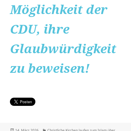
Möglichkeit der
CDU, ihre
Glaubwürdigkeit
zu beweisen!
Veröffentlicht
Kategorien
14. März 2026
Christliche Kirchen laufen zum Islam über
,