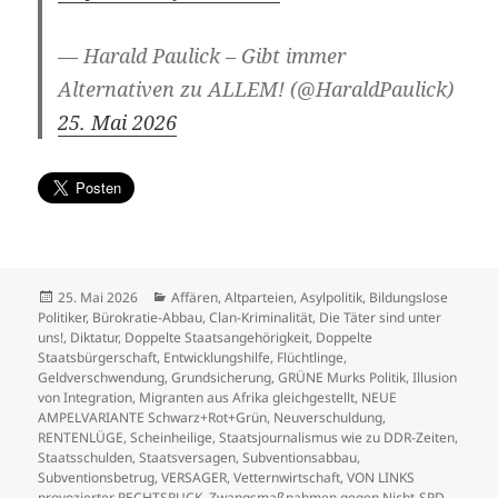
— Harald Paulick – Gibt immer
Alternativen zu ALLEM! (@HaraldPaulick)
25. Mai 2026
Veröffentlicht
Kategorien
25. Mai 2026
Affären
,
Altparteien
,
Asylpolitik
,
Bildungslose
am
Politiker
,
Bürokratie-Abbau
,
Clan-Kriminalität
,
Die Täter sind unter
uns!
,
Diktatur
,
Doppelte Staatsangehörigkeit
,
Doppelte
Staatsbürgerschaft
,
Entwicklungshilfe
,
Flüchtlinge
,
Geldverschwendung
,
Grundsicherung
,
GRÜNE Murks Politik
,
Illusion
von Integration
,
Migranten aus Afrika gleichgestellt
,
NEUE
AMPELVARIANTE Schwarz+Rot+Grün
,
Neuverschuldung
,
RENTENLÜGE
,
Scheinheilige
,
Staatsjournalismus wie zu DDR-Zeiten
,
Staatsschulden
,
Staatsversagen
,
Subventionsabbau
,
Subventionsbetrug
,
VERSAGER
,
Vetternwirtschaft
,
VON LINKS
provozierter RECHTSRUCK
,
Zwangsmaßnahmen gegen Nicht-SPD-