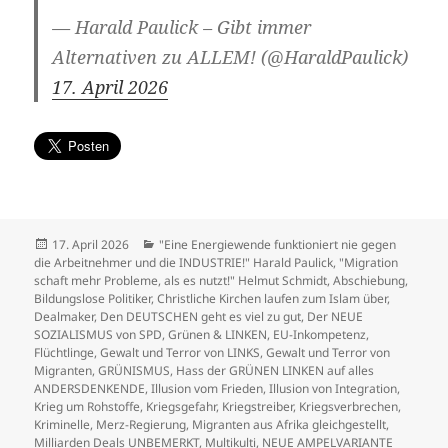
— Harald Paulick – Gibt immer
Alternativen zu ALLEM! (@HaraldPaulick)
17. April 2026
Veröffentlicht
Kategorien
17. April 2026
"Eine Energiewende funktioniert nie gegen
am
die Arbeitnehmer und die INDUSTRIE!" Harald Paulick
,
"Migration
schaft mehr Probleme, als es nutzt!" Helmut Schmidt
,
Abschiebung
,
Bildungslose Politiker
,
Christliche Kirchen laufen zum Islam über
,
Dealmaker
,
Den DEUTSCHEN geht es viel zu gut
,
Der NEUE
SOZIALISMUS von SPD, Grünen & LINKEN
,
EU-Inkompetenz
,
Flüchtlinge
,
Gewalt und Terror von LINKS
,
Gewalt und Terror von
Migranten
,
GRÜNISMUS
,
Hass der GRÜNEN LINKEN auf alles
ANDERSDENKENDE
,
Illusion vom Frieden
,
Illusion von Integration
,
Krieg um Rohstoffe
,
Kriegsgefahr
,
Kriegstreiber
,
Kriegsverbrechen
,
Kriminelle
,
Merz-Regierung
,
Migranten aus Afrika gleichgestellt
,
Milliarden Deals UNBEMERKT
,
Multikulti
,
NEUE AMPELVARIANTE