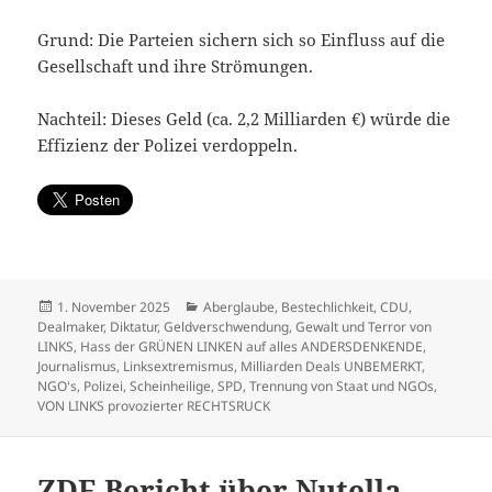
Grund: Die Parteien sichern sich so Einfluss auf die
Gesellschaft und ihre Strömungen.
Nachteil: Dieses Geld (ca. 2,2 Milliarden €) würde die
Effizienz der Polizei verdoppeln.
Veröffentlicht
Kategorien
1. November 2025
Aberglaube
,
Bestechlichkeit
,
CDU
,
am
Dealmaker
,
Diktatur
,
Geldverschwendung
,
Gewalt und Terror von
LINKS
,
Hass der GRÜNEN LINKEN auf alles ANDERSDENKENDE
,
Journalismus
,
Linksextremismus
,
Milliarden Deals UNBEMERKT
,
NGO's
,
Polizei
,
Scheinheilige
,
SPD
,
Trennung von Staat und NGOs
,
VON LINKS provozierter RECHTSRUCK
ZDF-Bericht über Nutella