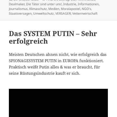
am
Dealmaker
,
Die Täter sind unter uns!
,
Industrie
,
Informationen
,
Journalismus
,
Klimaschutz
,
Medien
,
Moralapostel
,
NGO's
,
Staatsversagen
,
Umweltschutz
,
VERSAGER
,
Vetternwirtschaft
Das SYSTEM PUTIN – Sehr
erfolgreich
Meisten Deutschen ahnen nicht, wie erfolgreich das
SPIONAGESYSTEM PUTIN in EUROPA funktioniert.
Praktisch weißt Putin alles & was er braucht, für
seine Rüstungsindustrie kauft er sich.