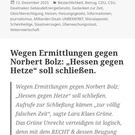
Veröffentlicht
Kategorien
12. Dezember 2025
Bestechlichkeit
,
Betrug
,
CDU
,
CSU
,
am
Dealmaker
,
GebäudeEnergieGesetz
,
Gedanken zur Zeit
,
Gleichberechtigung
,
Heizen
,
Heizungsgesetz
,
Informationen
,
Journalismus
,
Milliarden Deals UNBEMERKT
,
Moralapostel
,
Scheinheilige
,
Staatsversagen
,
Überwachungsstaat
,
Vetternwirtschaft
Wegen Ermittlungen gegen
Norbert Bolz: „Hessen gegen
Hetze“ soll schließen.
Wegen Ermittlungen gegen Norbert Bolz:
„Hessen gegen Hetze“ soll schließen.
Aufrufe zur Schließung kämen „zur völlig
falschen Zeit“, sagte Lara Klaes Grüne.
Das Grüne Unrecht verteidigen ist logisch,
denn mit dem RECHT & dessen Beugung