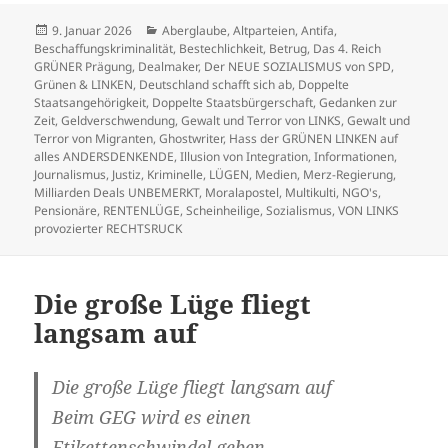
Veröffentlicht
Kategorien
9. Januar 2026
Aberglaube
,
Altparteien
,
Antifa
,
am
Beschaffungskriminalität
,
Bestechlichkeit
,
Betrug
,
Das 4. Reich
GRÜNER Prägung
,
Dealmaker
,
Der NEUE SOZIALISMUS von SPD,
Grünen & LINKEN
,
Deutschland schafft sich ab
,
Doppelte
Staatsangehörigkeit
,
Doppelte Staatsbürgerschaft
,
Gedanken zur
Zeit
,
Geldverschwendung
,
Gewalt und Terror von LINKS
,
Gewalt und
Terror von Migranten
,
Ghostwriter
,
Hass der GRÜNEN LINKEN auf
alles ANDERSDENKENDE
,
Illusion von Integration
,
Informationen
,
Journalismus
,
Justiz
,
Kriminelle
,
LÜGEN
,
Medien
,
Merz-Regierung
,
Milliarden Deals UNBEMERKT
,
Moralapostel
,
Multikulti
,
NGO's
,
Pensionäre
,
RENTENLÜGE
,
Scheinheilige
,
Sozialismus
,
VON LINKS
provozierter RECHTSRUCK
Die große Lüge fliegt
langsam auf
Die große Lüge fliegt langsam auf
Beim GEG wird es einen
Etikettenschwindel geben.