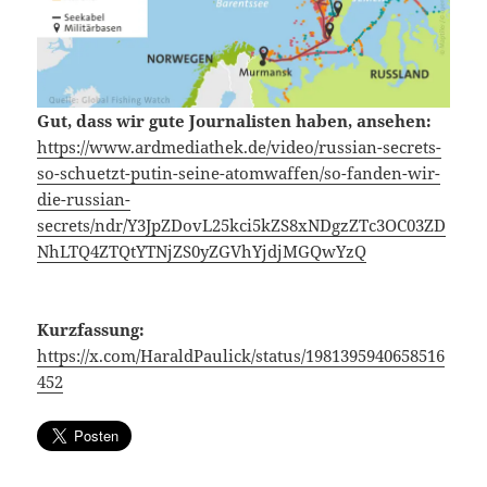
Gut, dass wir gute Journalisten haben, ansehen:
https://www.ardmediathek.de/video/russian-secrets-
so-schuetzt-putin-seine-atomwaffen/so-fanden-wir-
die-russian-
secrets/ndr/Y3JpZDovL25kci5kZS8xNDgzZTc3OC03ZD
NhLTQ4ZTQtYTNjZS0yZGVhYjdjMGQwYzQ
Kurzfassung:
https://x.com/HaraldPaulick/status/1981395940658516
452