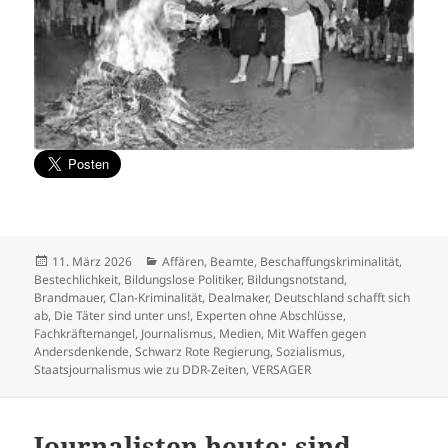
Veröffentlicht
Kategorien
11. März 2026
Affären
,
Beamte
,
Beschaffungskriminalität
,
am
Bestechlichkeit
,
Bildungslose Politiker
,
Bildungsnotstand
,
Brandmauer
,
Clan-Kriminalität
,
Dealmaker
,
Deutschland schafft sich
ab
,
Die Täter sind unter uns!
,
Experten ohne Abschlüsse
,
Fachkräftemangel
,
Journalismus
,
Medien
,
Mit Waffen gegen
Andersdenkende
,
Schwarz Rote Regierung
,
Sozialismus
,
Staatsjournalismus wie zu DDR-Zeiten
,
VERSAGER
Journalisten heute: sind