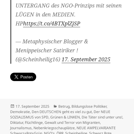
UNTERGANG des NGO-Prinzips mit seinen
LÜGEN in den MEDIEN.
HP
https://t.co/4BTXplZjSP
— Metaphysischer Blogger &
Menippeischer Satiriker !
(@Scheinheilig16)
17. September 2025
Veröffentlicht
Kategorien
17. September 2025
Betrug
,
Bildungslose Politiker
,
am
Demokratie
,
Den DEUTSCHEN geht es viel zu gut
,
Der NEUE
SOZIALISMUS von SPD, Grünen & LINKEN
,
Die Täter sind unter uns!
,
Diktatur
,
Flüchtlinge
,
Gewalt und Terror von Migranten
,
Journalismus
,
Nebenkriegsschauplätze
,
NEUE AMPELVARIANTE
Schwarz+Rot+Grün
,
NGO's
,
ÖRR
,
Scheinheilige
,
Schwarz Rote