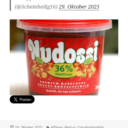
(@Scheinheilig16)
29. Oktober 2025
Veröffentlicht
Kategorien
29. Oktober 2025
Affären
,
Betrug
,
Clan-Kriminalität
,