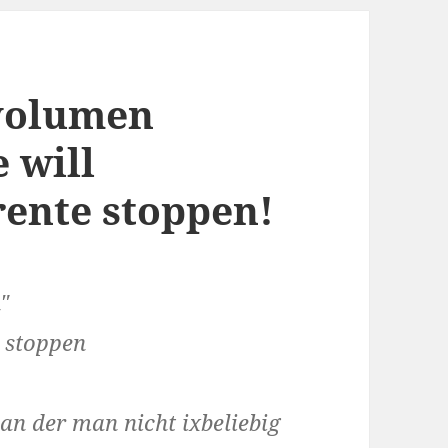
volumen
e will
rente stoppen!
"
e stoppen
n der man nicht ixbeliebig