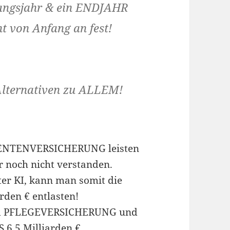
fangsjahr & ein ENDJAHR
von Anfang an fest!
Alternativen zu ALLEM!
r RENTENVERSICHERUNG leisten
r noch nicht verstanden.
ter KI, kann man somit die
den € entlasten!
nd PFLEGEVERSICHERUNG und
6,5 Milliarden €.