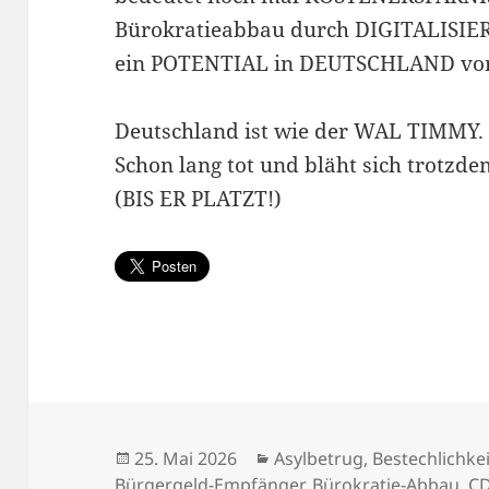
Bürokratieabbau durch DIGITALISIER
ein POTENTIAL in DEUTSCHLAND von 
Deutschland ist wie der WAL TIMMY.
Schon lang tot und bläht sich trotzd
(BIS ER PLATZT!)
Veröffentlicht
Kategorien
25. Mai 2026
Asylbetrug
,
Bestechlichkei
am
Bürgergeld-Empfänger
,
Bürokratie-Abbau
,
C