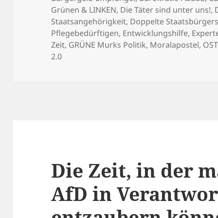
Grünen & LINKEN
,
Die Täter sind unter uns!
,
Staatsangehörigkeit
,
Doppelte Staatsbürgers
Pflegebedürftigen
,
Entwicklungshilfe
,
Expert
Zeit
,
GRÜNE Murks Politik
,
Moralapostel
,
OST
2.0
Die Zeit, in der 
AfD in Verantwo
entzaubern können