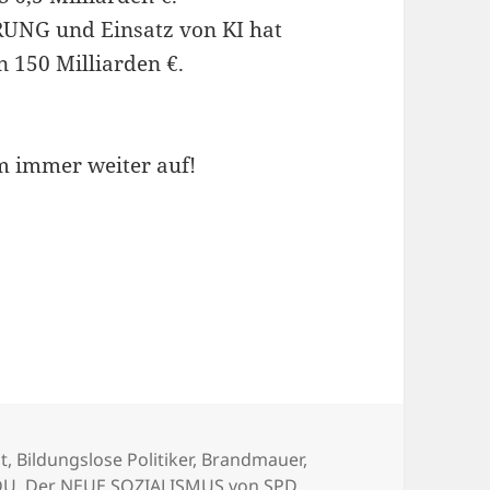
UNG und Einsatz von KI hat
150 Milliarden €.
em immer weiter auf!
t
,
Bildungslose Politiker
,
Brandmauer
,
DU
,
Der NEUE SOZIALISMUS von SPD,