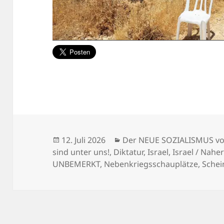
Veröffentlicht
Kategorien
12. Juli 2026
Der NEUE SOZIALISMUS vo
am
sind unter uns!
,
Diktatur
,
Israel
,
Israel / Nahe
UNBEMERKT
,
Nebenkriegsschauplätze
,
Schei