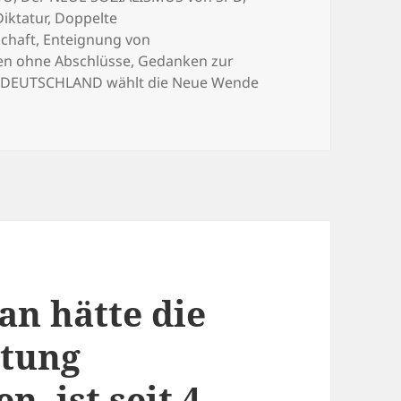
Diktatur
,
Doppelte
chaft
,
Enteignung von
en ohne Abschlüsse
,
Gedanken zur
DEUTSCHLAND wählt die Neue Wende
man hätte die
rtung
, ist seit 4