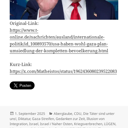
Original-Link:
https://www.t-
online.de/nachrichten/ausland/internationale-
politik/id_100893570/usa-haben-wohl-gaza-plan-
umsiedlung-der-kompletten-bevoelkerung.html
Kurz-Link:
https://x.com/Matheistos/status/1962436080239522083
Veröffentlicht
Kategorien
1. September 2025
Aberglaube
,
CDU
,
Die Täter sind unter
am
uns!
,
Diktatur
,
Gaza-Streifen
,
Gedanken zur Zeit
,
Illusion von
Integration
,
Israel
,
Israel / Naher Osten
,
Kriegsverbrechen
,
LÜGEN
,