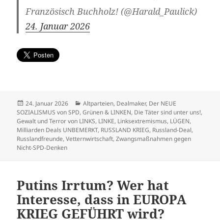
Französisch Buchholz! (@Harald_Paulick)
24. Januar 2026
Veröffentlicht
Kategorien
24. Januar 2026
Altparteien
,
Dealmaker
,
Der NEUE
am
SOZIALISMUS von SPD, Grünen & LINKEN
,
Die Täter sind unter uns!
,
Gewalt und Terror von LINKS
,
LINKE
,
Linksextremismus
,
LÜGEN
,
Milliarden Deals UNBEMERKT
,
RUSSLAND KRIEG
,
Russland-Deal
,
Russlandfreunde
,
Vetternwirtschaft
,
Zwangsmaßnahmen gegen
Nicht-SPD-Denken
Putins Irrtum? Wer hat
Interesse, dass in EUROPA
KRIEG GEFÜHRT wird?