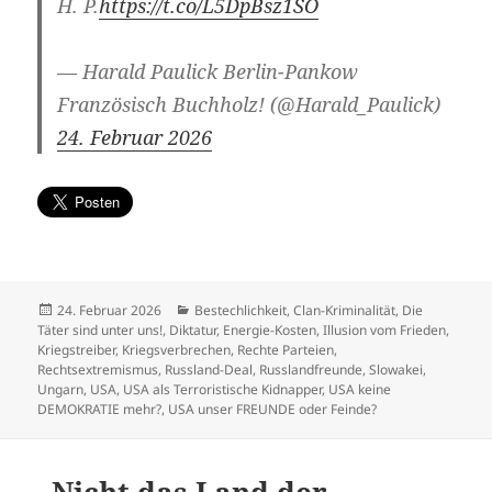
H. P.
https://t.co/L5DpBsz1SO
— Harald Paulick Berlin-Pankow
Französisch Buchholz! (@Harald_Paulick)
24. Februar 2026
Veröffentlicht
Kategorien
24. Februar 2026
Bestechlichkeit
,
Clan-Kriminalität
,
Die
am
Täter sind unter uns!
,
Diktatur
,
Energie-Kosten
,
Illusion vom Frieden
,
Kriegstreiber
,
Kriegsverbrechen
,
Rechte Parteien
,
Rechtsextremismus
,
Russland-Deal
,
Russlandfreunde
,
Slowakei
,
Ungarn
,
USA
,
USA als Terroristische Kidnapper
,
USA keine
DEMOKRATIE mehr?
,
USA unser FREUNDE oder Feinde?