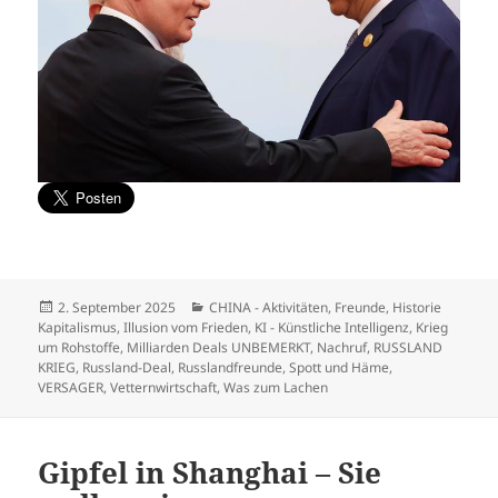
Veröffentlicht
Kategorien
2. September 2025
CHINA - Aktivitäten
,
Freunde
,
Historie
am
Kapitalismus
,
Illusion vom Frieden
,
KI - Künstliche Intelligenz
,
Krieg
um Rohstoffe
,
Milliarden Deals UNBEMERKT
,
Nachruf
,
RUSSLAND
KRIEG
,
Russland-Deal
,
Russlandfreunde
,
Spott und Häme
,
VERSAGER
,
Vetternwirtschaft
,
Was zum Lachen
Gipfel in Shanghai – Sie