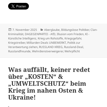
Veröffentlicht
Kategorien
7. November 2025
Aberglaube
,
Bildungslose Politiker
,
Clan-
am
Kriminalität
,
DAGEGENPARTEI - AfD
,
Illusion vom Frieden
,
KI -
Künstliche Intelligenz
,
Krieg um Rohstoffe
,
Kriegsgefahr
,
Kriegstreiber
,
Milliarden Deals UNBEMERKT
,
Politik zur
Verantwortung ziehen
,
RUSSLAND KRIEG
,
Russland-Deal
,
Russlandfreunde
,
Wehrdienstverweigerer
,
Wehrpflicht
Was auffällt, keiner redet
über „KOSTEN“ &
„UMWELTSCHUTZ“ beim
Krieg im nahen Osten &
Ukraine!