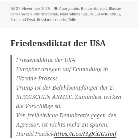
Veröffentlicht
Kategorien
21. November 2025
Aberglaube
,
Bestechlichkeit
,
Illusion
am
vom Frieden
,
Informationen
,
Neutralitätslüge
,
RUSSLAND KRIEG
,
Russland-Deal
,
Russlandfreunde
,
Zölle
Friedensdiktat der USA
Friedensdiktat der USA
Europäer dringen auf Einbindung in
Ukraine-Prozess
Trump ist der Befehlsempfänger der 2.
RUSSISCHEN ARMEE. Zumindest wirken
die Vorschläge so.
Von freiheitliche Demokratie gegen den
Agressor, ist nichts mehr zu spüren.
Harald Paulick
https://t.co/MgKiGGxhnf