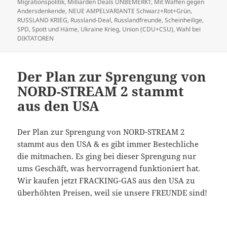
Migrationspolitik
,
Milliarden Deals UNBEMERKT
,
Mit Waffen gegen
Andersdenkende
,
NEUE AMPELVARIANTE Schwarz+Rot+Grün
,
RUSSLAND KRIEG
,
Russland-Deal
,
Russlandfreunde
,
Scheinheilige
,
SPD
,
Spott und Häme
,
Ukraine Krieg
,
Union (CDU+CSU)
,
Wahl bei
DIKTATOREN
Der Plan zur Sprengung von
NORD-STREAM 2 stammt
aus den USA
Der Plan zur Sprengung von NORD-STREAM 2
stammt aus den USA & es gibt immer Bestechliche
die mitmachen. Es ging bei dieser Sprengung nur
ums Geschäft, was hervorragend funktioniert hat.
Wir kaufen jetzt FRACKING-GAS aus den USA zu
überhöhten Preisen, weil sie unsere FREUNDE sind!