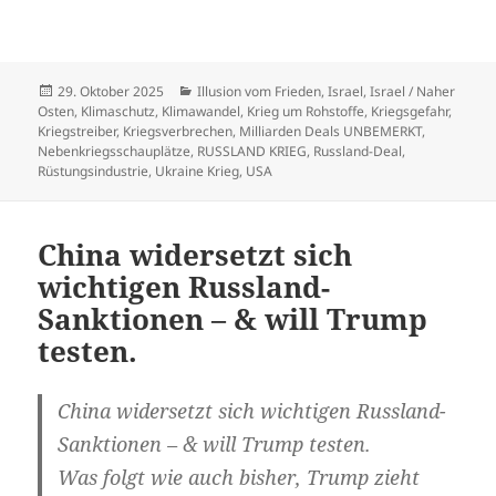
Veröffentlicht
Kategorien
29. Oktober 2025
Illusion vom Frieden
,
Israel
,
Israel / Naher
am
Osten
,
Klimaschutz
,
Klimawandel
,
Krieg um Rohstoffe
,
Kriegsgefahr
,
Kriegstreiber
,
Kriegsverbrechen
,
Milliarden Deals UNBEMERKT
,
Nebenkriegsschauplätze
,
RUSSLAND KRIEG
,
Russland-Deal
,
Rüstungsindustrie
,
Ukraine Krieg
,
USA
China widersetzt sich
wichtigen Russland-
Sanktionen – & will Trump
testen.
China widersetzt sich wichtigen Russland-
Sanktionen – & will Trump testen.
Was folgt wie auch bisher, Trump zieht