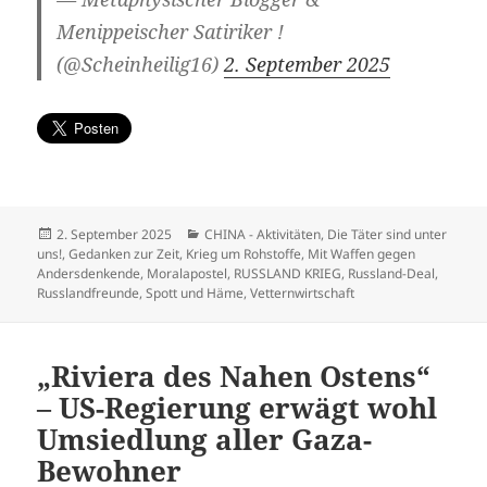
Menippeischer Satiriker !
(@Scheinheilig16)
2. September 2025
Veröffentlicht
Kategorien
2. September 2025
CHINA - Aktivitäten
,
Die Täter sind unter
am
uns!
,
Gedanken zur Zeit
,
Krieg um Rohstoffe
,
Mit Waffen gegen
Andersdenkende
,
Moralapostel
,
RUSSLAND KRIEG
,
Russland-Deal
,
Russlandfreunde
,
Spott und Häme
,
Vetternwirtschaft
„Riviera des Nahen Ostens“
– US-Regierung erwägt wohl
Umsiedlung aller Gaza-
Bewohner