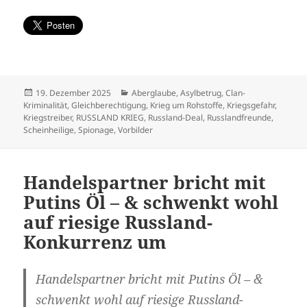
Veröffentlicht
Kategorien
19. Dezember 2025
Aberglaube
,
Asylbetrug
,
Clan-
am
Kriminalität
,
Gleichberechtigung
,
Krieg um Rohstoffe
,
Kriegsgefahr
,
Kriegstreiber
,
RUSSLAND KRIEG
,
Russland-Deal
,
Russlandfreunde
,
Scheinheilige
,
Spionage
,
Vorbilder
Handelspartner bricht mit
Putins Öl – & schwenkt wohl
auf riesige Russland-
Konkurrenz um
Handelspartner bricht mit Putins Öl – &
schwenkt wohl auf riesige Russland-