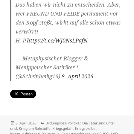
Das haben wir nicht zu entscheiden. Aber,
wer FREUND UND FEIDE permanent vor
den Kopf stößt, wirkt auf alle schon etwas
verwirrt!
H. P.
https://t.co/WJ0NsLPafN
— Metaphysischer Blogger &
Menippeischer Satiriker !
(@Scheinheilig16)
8. April 2026
Veröffentlicht
Kategorien
8. April 2026
Bildungslose Politiker
,
Die Täter sind unter
am
uns!
,
Krieg um Rohstoffe
,
Kriegsgefahr
,
Kriegstreiber
,
Kriegsverbrechen
,
Pleitewelle
,
Regierungsblutsauger
,
RUSSLAND