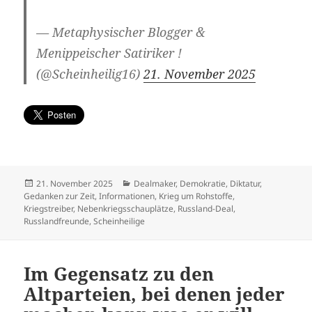
— Metaphysischer Blogger &
Menippeischer Satiriker !
(@Scheinheilig16)
21. November 2025
Veröffentlicht
Kategorien
21. November 2025
Dealmaker
,
Demokratie
,
Diktatur
,
am
Gedanken zur Zeit
,
Informationen
,
Krieg um Rohstoffe
,
Kriegstreiber
,
Nebenkriegsschauplätze
,
Russland-Deal
,
Russlandfreunde
,
Scheinheilige
Im Gegensatz zu den
Altparteien, bei denen jeder