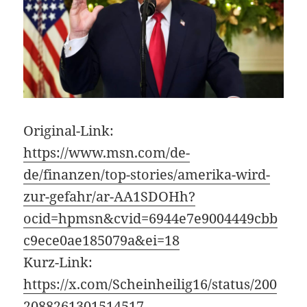
Original-Link:
https://www.msn.com/de-
de/finanzen/top-stories/amerika-wird-
zur-gefahr/ar-AA1SDOHh?
ocid=hpmsn&cvid=6944e7e9004449cbb
c9ece0ae185079a&ei=18
Kurz-Link:
https://x.com/Scheinheilig16/status/200
2088261301514517