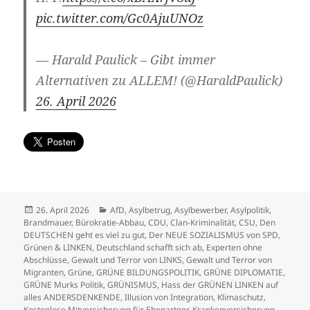
pic.twitter.com/Gc0AjuUNOz
— Harald Paulick – Gibt immer
Alternativen zu ALLEM! (@HaraldPaulick)
26. April 2026
Veröffentlicht
Kategorien
26. April 2026
AfD
,
Asylbetrug
,
Asylbewerber
,
Asylpolitik
,
am
Brandmauer
,
Bürokratie-Abbau
,
CDU
,
Clan-Kriminalität
,
CSU
,
Den
DEUTSCHEN geht es viel zu gut
,
Der NEUE SOZIALISMUS von SPD,
Grünen & LINKEN
,
Deutschland schafft sich ab
,
Experten ohne
Abschlüsse
,
Gewalt und Terror von LINKS
,
Gewalt und Terror von
Migranten
,
Grüne
,
GRÜNE BILDUNGSPOLITIK
,
GRÜNE DIPLOMATIE
,
GRÜNE Murks Politik
,
GRÜNISMUS
,
Hass der GRÜNEN LINKEN auf
alles ANDERSDENKENDE
,
Illusion von Integration
,
Klimaschutz
,
Kostenlose Mitversicherung für Ehepartner
,
Krankenversicherung
,