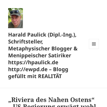
Harald Paulick (Dipl.-Ing.),
Schriftsteller,
Metaphysischer Blogger &
MENÜ
Menippeischer Satiriker
UND
WIDGETS
https://hpaulick.de
http://ewpd.de – Blogg
gefüllt mit REALITÄT
„Riviera des Nahen Ostens“
– US-Regierung erwägt wohl