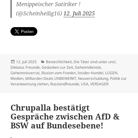
Menippeischer Satiriker !
(@Scheinheilig16)
12. Juli 2025
Veröffentlicht
Kategorien
12. Juli 2025
Bestechlichkeit
,
Die Täter sind unter uns!
,
am
Diktatur
,
Freunde
,
Gedanken zur Zeit
,
Geheimdienste
,
Geheimnisverrat
,
Illusion vom Frieden
,
Insider-Handel
,
LÜGEN
,
Medien
,
Milliarden Deals UNBEMERKT
,
Neuverschuldung
,
Politik zur
Verantwortung ziehen
,
Russlandfreunde
,
USA
,
VERSAGER
Chrupalla bestätigt
Gespräche zwischen AfD &
BSW auf Bundesebene!