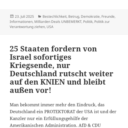
Veröffentlicht
Kategorien
23. Juli 2025
Bestechlichkeit
,
Betrug
,
Demokratie
,
Freunde
,
am
Informationen
,
Milliarden Deals UNBEMERKT
,
Politik
,
Politik zur
Verantwortung ziehen
,
USA
25 Staaten fordern von
Israel sofortiges
Kriegsende, nur
Deutschland rutscht weiter
auf den KNIEN und bleibt
außen vor!
Man bekommt immer mehr den Eindruck, das
Deutschland ein PROTEKTORAT der USA ist und der
Kanzler nur ein Erfüllungsgehilfe der
Amerikanischen Administration. AfD & CDU