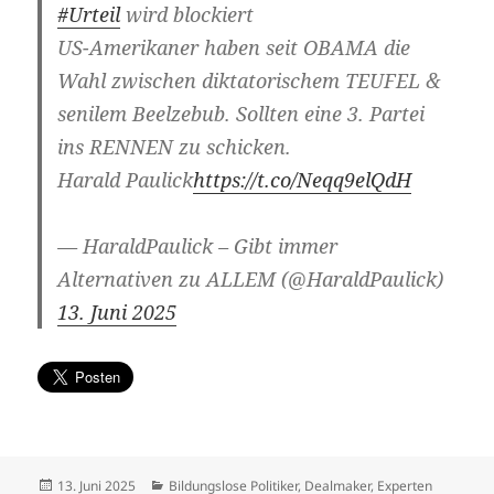
#Urteil
wird blockiert
US-Amerikaner haben seit OBAMA die
Wahl zwischen diktatorischem TEUFEL &
senilem Beelzebub. Sollten eine 3. Partei
ins RENNEN zu schicken.
Harald Paulick
https://t.co/Neqq9elQdH
— HaraldPaulick – Gibt immer
Alternativen zu ALLEM (@HaraldPaulick)
13. Juni 2025
Veröffentlicht
Kategorien
13. Juni 2025
Bildungslose Politiker
,
Dealmaker
,
Experten