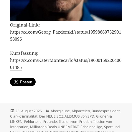
Original-Link:
https://x.com/Georg_Pazderski/status/19598680732901
58096
Kurzfassung:
https://x.com/KaterMontecarlo/status/19600159226406
01485
Veröffentlicht
Kategorien
25. August 2025
Aberglaube
,
Altparteien
,
Bundespräsident
,
am
Clan-Kriminalität
,
Der NEUE SOZIALISMUS von SPD, Grünen &
LINKEN
,
Fehlurteile
,
Freunde
,
Illusion vom Frieden
,
Illusion von
Integration
,
Milliarden Deals UNBEMERKT
,
Scheinheilige
,
Spott und