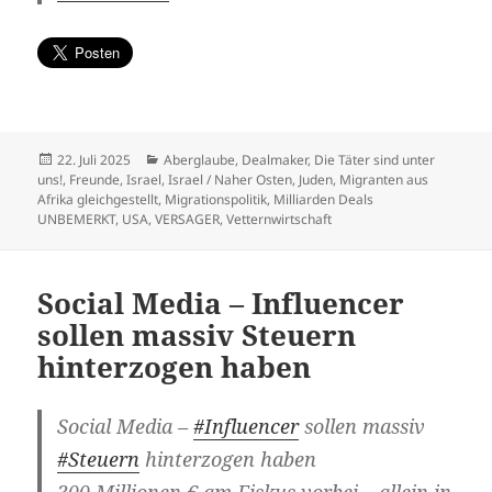
Veröffentlicht
Kategorien
22. Juli 2025
Aberglaube
,
Dealmaker
,
Die Täter sind unter
am
uns!
,
Freunde
,
Israel
,
Israel / Naher Osten
,
Juden
,
Migranten aus
Afrika gleichgestellt
,
Migrationspolitik
,
Milliarden Deals
UNBEMERKT
,
USA
,
VERSAGER
,
Vetternwirtschaft
Social Media – Influencer
sollen massiv Steuern
hinterzogen haben
Social Media –
#Influencer
sollen massiv
#Steuern
hinterzogen haben
300 Millionen € am Fiskus vorbei – allein in