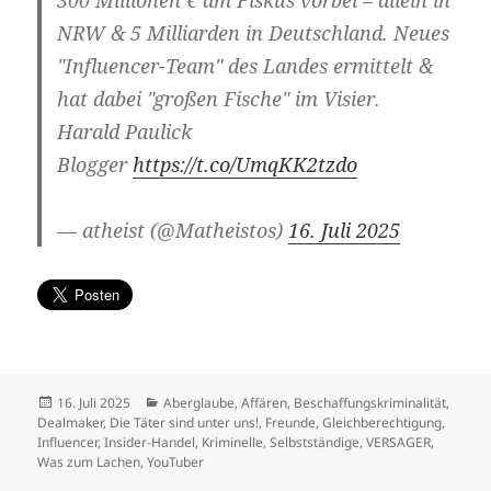
NRW & 5 Milliarden in Deutschland. Neues
"Influencer-Team" des Landes ermittelt &
hat dabei "großen Fische" im Visier.
Harald Paulick
Blogger
https://t.co/UmqKK2tzdo
— atheist (@Matheistos)
16. Juli 2025
Veröffentlicht
Kategorien
16. Juli 2025
Aberglaube
,
Affären
,
Beschaffungskriminalität
,
am
Dealmaker
,
Die Täter sind unter uns!
,
Freunde
,
Gleichberechtigung
,
Influencer
,
Insider-Handel
,
Kriminelle
,
Selbstständige
,
VERSAGER
,
Was zum Lachen
,
YouTuber