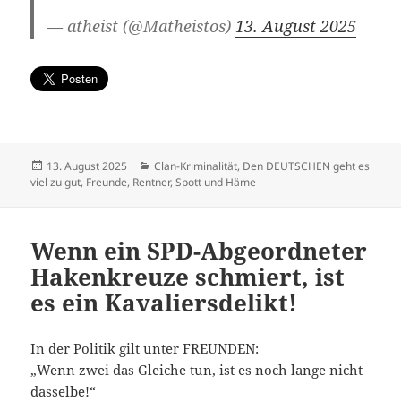
— atheist (@Matheistos)
13. August 2025
Veröffentlicht
Kategorien
13. August 2025
Clan-Kriminalität
,
Den DEUTSCHEN geht es
am
viel zu gut
,
Freunde
,
Rentner
,
Spott und Häme
Wenn ein SPD-Abgeordneter
Hakenkreuze schmiert, ist
es ein Kavaliersdelikt!
In der Politik gilt unter FREUNDEN:
„Wenn zwei das Gleiche tun, ist es noch lange nicht
dasselbe!“