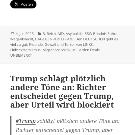
Veröffentlicht
Kategorien
4. Juli 2025
3. Reich
,
AfD
,
Asylpolitik
,
BSW Bündnis Sahra
am
Wagenknecht
,
DAGEGENPARTEI - AfD
,
Den DEUTSCHEN geht es
viel zu gut
,
Freunde
,
Gewalt und Terror von LINKS
,
Linksextremismus
,
Migrationspolitik
,
Milliarden Deals
UNBEMERKT
Trump schlägt plötzlich
andere Töne an: Richter
entscheidet gegen Trump,
aber Urteil wird blockiert
#Trump
schlägt plötzlich andere Töne an:
Richter entscheidet gegen Trump, aber