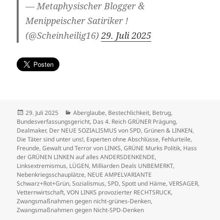
— Metaphysischer Blogger &
Menippeischer Satiriker !
(@Scheinheilig16)
29. Juli 2025
Veröffentlicht
Kategorien
29. Juli 2025
Aberglaube
,
Bestechlichkeit
,
Betrug
,
am
Bundesverfassungsgericht
,
Das 4. Reich GRÜNER Prägung
,
Dealmaker
,
Der NEUE SOZIALISMUS von SPD, Grünen & LINKEN
,
Die Täter sind unter uns!
,
Experten ohne Abschlüsse
,
Fehlurteile
,
Freunde
,
Gewalt und Terror von LINKS
,
GRÜNE Murks Politik
,
Hass
der GRÜNEN LINKEN auf alles ANDERSDENKENDE
,
Linksextremismus
,
LÜGEN
,
Milliarden Deals UNBEMERKT
,
Nebenkriegsschauplätze
,
NEUE AMPELVARIANTE
Schwarz+Rot+Grün
,
Sozialismus
,
SPD
,
Spott und Häme
,
VERSAGER
,
Vetternwirtschaft
,
VON LINKS provozierter RECHTSRUCK
,
Zwangsmaßnahmen gegen nicht-grünes-Denken
,
Zwangsmaßnahmen gegen Nicht-SPD-Denken