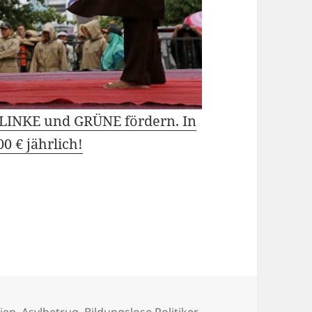
e LINKE und GRÜNE fördern. In
0 € jährlich!
eien
,
Asylbetrug
,
Bildungslose Politiker
,