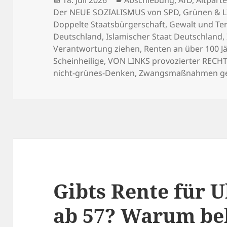
am
Der NEUE SOZIALISMUS von SPD, Grünen & 
Doppelte Staatsbürgerschaft
,
Gewalt und Ter
Deutschland
,
Islamischer Staat Deutschland
,
Verantwortung ziehen
,
Renten an über 100 J
Scheinheilige
,
VON LINKS provozierter REC
nicht-grünes-Denken
,
Zwangsmaßnahmen ge
Gibts Rente für U
ab 57? Warum b