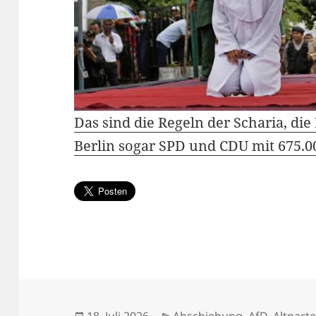
Das sind die Regeln der Scharia, di
Berlin sogar SPD und CDU mit 675.00
Veröffentlicht
Kategorien
18. Juli 2026
Abschiebung
,
AfD
,
Altpart