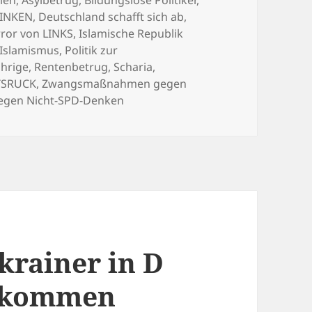
LINKEN
,
Deutschland schafft sich ab
,
ror von LINKS
,
Islamische Republik
Islamismus
,
Politik zur
ährige
,
Rentenbetrug
,
Scharia
,
HTSRUCK
,
Zwangsmaßnahmen gegen
gen Nicht-SPD-Denken
krainer in D
ekommen