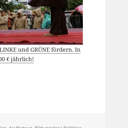
e LINKE und GRÜNE fördern. In
0 € jährlich!
eien
,
Asylbetrug
,
Bildungslose Politiker
,