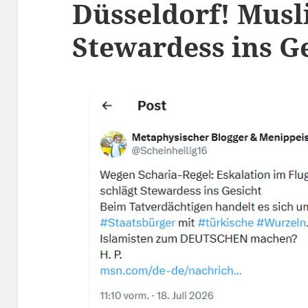
Düsseldorf! Musl
Stewardess ins G