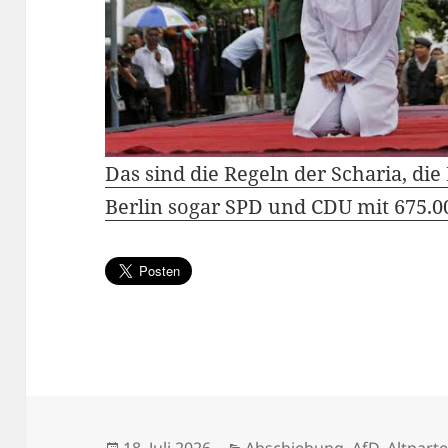
Das sind die Regeln der Scharia, di
Berlin sogar SPD und CDU mit 675.00
Veröffentlicht
Kategorien
18. Juli 2026
Abschiebung
,
AfD
,
Altpart