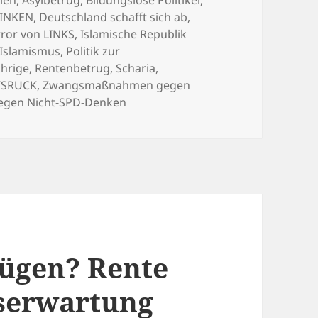
LINKEN
,
Deutschland schafft sich ab
,
ror von LINKS
,
Islamische Republik
Islamismus
,
Politik zur
ährige
,
Rentenbetrug
,
Scharia
,
HTSRUCK
,
Zwangsmaßnahmen gegen
gen Nicht-SPD-Denken
lügen? Rente
nserwartung