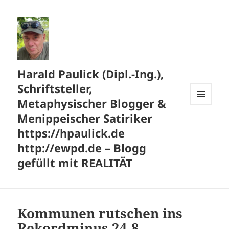
Harald Paulick (Dipl.-Ing.),
Schriftsteller,
Metaphysischer Blogger &
MENÜ
Menippeischer Satiriker
UND
WIDGETS
https://hpaulick.de
http://ewpd.de – Blogg
gefüllt mit REALITÄT
Kommunen rutschen ins
Rekordminus 24,8