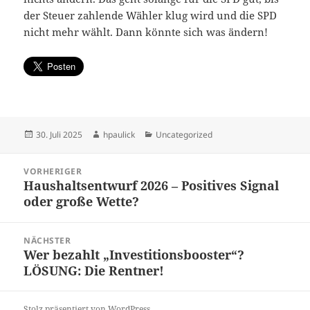
der Steuer zahlende Wähler klug wird und die SPD
nicht mehr wählt. Dann könnte sich was ändern!
Veröffentlicht
Autor
Kategorien
30. Juli 2025
hpaulick
Uncategorized
am
Beitragsnavigation
VORHERIGER
Haushaltsentwurf 2026 – Positives Signal
Vorheriger
oder große Wette?
Beitrag:
NÄCHSTER
Wer bezahlt „Investitionsbooster“?
Nächster
LÖSUNG: Die Rentner!
Beitrag:
Stolz präsentiert von WordPress