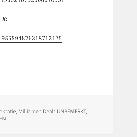
/
X
:
us/1955594876218712175
en
kratie
,
Milliarden Deals UNBEMERKT
,
REN