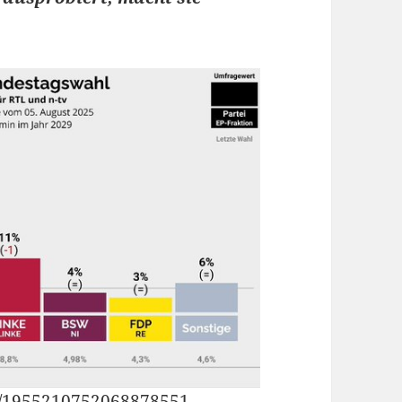
us/1955210752068878551