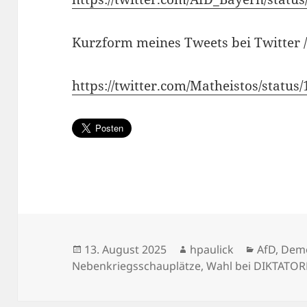
Kurzform meines Tweets bei Twitter 
https://twitter.com/Matheistos/stat
Veröffentlicht
Autor
Kategori
13. August 2025
hpaulick
AfD
,
Demo
am
Nebenkriegsschauplätze
,
Wahl bei DIKTATO