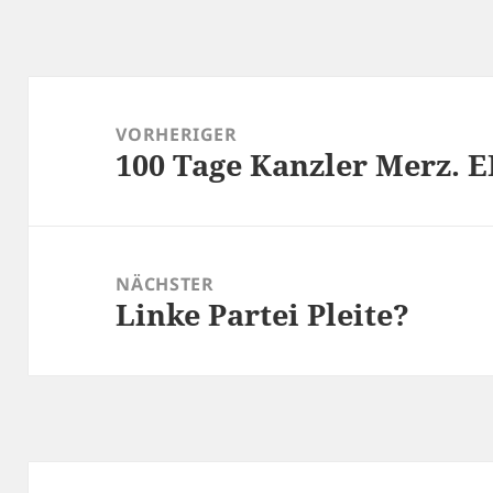
Beitragsnavigation
VORHERIGER
100 Tage Kanzler Merz. 
Vorheriger
Beitrag:
NÄCHSTER
Linke Partei Pleite?
Nächster
Beitrag: