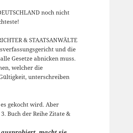
die DEUTSCHLAND noch nicht
chteste!
N RICHTER & STAATSANWÄLTE
sverfassungsgericht und die
lle Gesetze abnicken muss.
hen, welcher die
Gültigkeit, unterschreiben
e es gekocht wird. Aber
3. Buch der Reihe Zitate &
 ausprobiert, macht sie