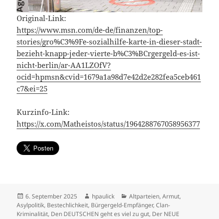
Original-Link:
https://www.msn.com/de-de/finanzen/top-
stories/gro%C3%9Fe-sozialhilfe-karte-in-dieser-stadt-
bezieht-knapp-jeder-vierte-b%C3%BCrgergeld-es-ist-
nicht-berlin/ar-AA1LZOfV?
ocid=hpmsn&cvid=1679a1a98d7e42d2e282fea5ceb461
c7&ei=25
Kurzinfo-Link:
https://x.com/Matheistos/status/1964288767058956377
Veröffentlicht
Autor
Kategorien
6. September 2025
hpaulick
Altparteien
,
Armut
,
am
Asylpolitik
,
Bestechlichkeit
,
Bürgergeld-Empfänger
,
Clan-
Kriminalität
,
Den DEUTSCHEN geht es viel zu gut
,
Der NEUE