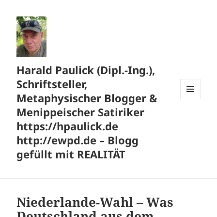
Harald Paulick (Dipl.-Ing.),
Schriftsteller,
Metaphysischer Blogger &
MENÜ
Menippeischer Satiriker
UND
WIDGETS
https://hpaulick.de
http://ewpd.de – Blogg
gefüllt mit REALITÄT
Niederlande-Wahl – Was
Deutschland aus dem