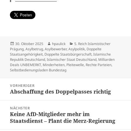
Veröffentlicht
Autor
Kategorien
30. Oktober 2025
hpaulick
5. Reich Islamistischer
am
Prägung
,
Asylbetrug
,
Asylbewerber
,
Asylpolitik
,
Doppelte
Staatsangehörigkeit
,
Doppelte Staatsbürgerschaft
,
Islamische
Republik Deutschland
,
Islamischer Staat Deutschland
,
Milliarden
Deals UNBEMERKT
,
Minderheiten
,
Pleitewelle
,
Rechte Parteien
,
Selbstbedienungsladen Bundestag
Beitragsnavigation
VORHERIGER
Abschaffung des Doppelpasses richtig
Vorheriger
Beitrag:
NÄCHSTER
Keine AfD-Mitglieder mehr im
Nächster
Staatsdienst – Plant die Merz-Regierung
Beitrag: