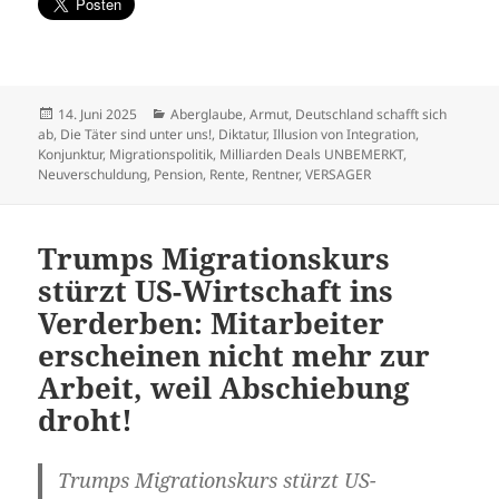
Veröffentlicht
Kategorien
14. Juni 2025
Aberglaube
,
Armut
,
Deutschland schafft sich
am
ab
,
Die Täter sind unter uns!
,
Diktatur
,
Illusion von Integration
,
Konjunktur
,
Migrationspolitik
,
Milliarden Deals UNBEMERKT
,
Neuverschuldung
,
Pension
,
Rente
,
Rentner
,
VERSAGER
Trumps Migrationskurs
stürzt US-Wirtschaft ins
Verderben: Mitarbeiter
erscheinen nicht mehr zur
Arbeit, weil Abschiebung
droht!
Trumps Migrationskurs stürzt US-