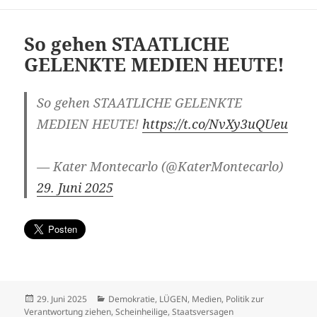
So gehen STAATLICHE
GELENKTE MEDIEN HEUTE!
So gehen STAATLICHE GELENKTE
MEDIEN HEUTE!
https://t.co/NvXy3uQUeu
— Kater Montecarlo (@KaterMontecarlo)
29. Juni 2025
Veröffentlicht
Kategorien
29. Juni 2025
Demokratie
,
LÜGEN
,
Medien
,
Politik zur
am
Verantwortung ziehen
,
Scheinheilige
,
Staatsversagen