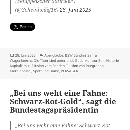
Menippeischer Satiriker !
(@Scheinheilig16)
28. Juni 2025
Veröffentlicht
Kategorien
28. Juni 2025
Aberglaube
,
BSW Bündnis Sahra
am
Wagenknecht
,
Die Täter sind unter uns!
,
Gedanken zur Zeit
,
Historie
Kapitalismus
,
Illusion vom Frieden
,
Illusion von Integration
,
Moralapostel
,
Spott und Häme
,
VERSAGER
„Bei uns weht eine Fahne:
Schwarz-Rot-Gold“, sagt die
Bundestagspräsidentin
„Bei uns weht eine Fahne: Schwarz-Rot-