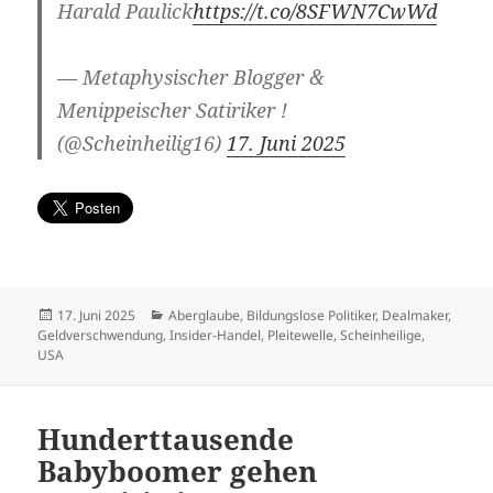
Harald Paulick
https://t.co/8SFWN7CwWd
— Metaphysischer Blogger &
Menippeischer Satiriker !
(@Scheinheilig16)
17. Juni 2025
Veröffentlicht
Kategorien
17. Juni 2025
Aberglaube
,
Bildungslose Politiker
,
Dealmaker
,
am
Geldverschwendung
,
Insider-Handel
,
Pleitewelle
,
Scheinheilige
,
USA
Hunderttausende
Babyboomer gehen