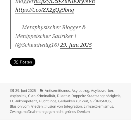
Blogger
https://t.co/Z8NBOryNVh
https://t.co/ZX2gQg9bnq
— Metaphysischer Blogger &
Menippeischer Satiriker !
(@Scheinheilig16)
29. Juni 2025
Veröffentlicht
Kategorien
29. Juni 2025
Antisemitismus
,
Asylbetrug
,
Asylbewerber
,
am
Asylpolitik
,
Clan-Kriminalität
,
Diktatur
,
Doppelte Staatsangehörigkeit
,
EU-Inkompetenz
,
Flüchtlinge
,
Gedanken zur Zeit
,
GRÜNISMUS
,
Illusion vom Frieden
,
Illusion von Integration
,
Linksextremismus
,
Zwangsmaßnahmen gegen nicht-grünes-Denken