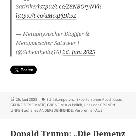
Satiriker
https://t.co/Z8NBOryNVh
https://t.co/aMcqPjDk5Z
— Metaphysischer Blogger &
Menippeischer Satiriker !
(@Scheinheilig16)
26. Juni 2025
Veröffentlicht
Kategorien
26. Juni 2025
EU-Inkompetenz
,
Experten ohne Abschlüsse
,
am
GRÜNE DIPLOMATIE
,
GRÜNE Murks Politik
,
Hass der GRÜNEN
LINKEN auf alles ANDERSDENKENDE
,
Verbrenner-AUS
Donald Trump: „Die Demenz