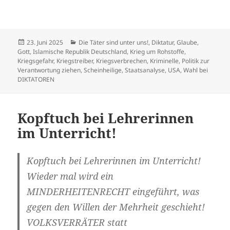
Veröffentlicht
Kategorien
23. Juni 2025
Die Täter sind unter uns!
,
Diktatur
,
Glaube
,
am
Gott
,
Islamische Republik Deutschland
,
Krieg um Rohstoffe
,
Kriegsgefahr
,
Kriegstreiber
,
Kriegsverbrechen
,
Kriminelle
,
Politik zur
Verantwortung ziehen
,
Scheinheilige
,
Staatsanalyse
,
USA
,
Wahl bei
DIKTATOREN
Kopftuch bei Lehrerinnen
im Unterricht!
Kopftuch bei Lehrerinnen im Unterricht!
Wieder mal wird ein
MINDERHEITENRECHT eingeführt, was
gegen den Willen der Mehrheit geschieht!
VOLKSVERRÄTER statt