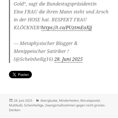
Gold“, sagt die Bundestagspräsidentin
Eine FRAU die ihren Mann steht und Arsch
in der HOSE hat. RESPEKT FRAU
KLÖCKNER!
https://t.co/PUztmEoXjj
— Metaphysischer Blogger &
Menippeischer Satiriker !
(@Scheinheilig16)
28. Juni 2025
Veröffentlicht
Kategorien
28. Juni 2025
Aberglaube
,
Minderheiten
,
Moralapostel
,
am
Multikulti
,
Scheinheilige
,
Zwangsmaßnahmen gegen nicht-grünes-
Denken