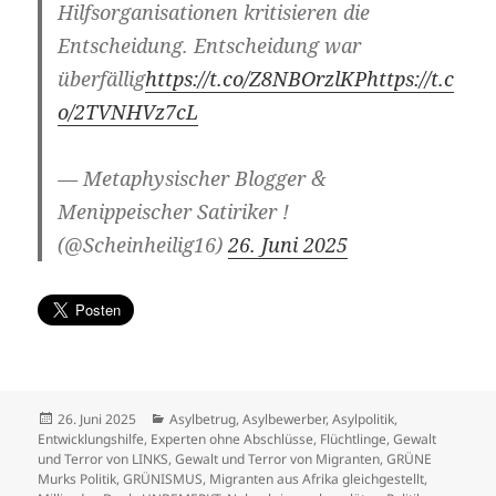
Hilfsorganisationen kritisieren die
Entscheidung. Entscheidung war
überfällig
https://t.co/Z8NBOrzlKP
https://t.c
o/2TVNHVz7cL
— Metaphysischer Blogger &
Menippeischer Satiriker !
(@Scheinheilig16)
26. Juni 2025
Veröffentlicht
Kategorien
26. Juni 2025
Asylbetrug
,
Asylbewerber
,
Asylpolitik
,
am
Entwicklungshilfe
,
Experten ohne Abschlüsse
,
Flüchtlinge
,
Gewalt
und Terror von LINKS
,
Gewalt und Terror von Migranten
,
GRÜNE
Murks Politik
,
GRÜNISMUS
,
Migranten aus Afrika gleichgestellt
,