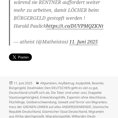
wärend sie RENTNER auffordert weiter
mehr zu arbeiten, damit LÖCHER beim
BÜRGERGELD gestopft werden !
Harald Paulick
https://t.co/DUVPMQZKNt
— atheist (@Matheistos)
11. Juni 2025
Veröffentlicht
Kategorien
11. Juni 2025
Altparteien
,
Asylbetrug
,
Asylpolitik
,
Beamte
,
am
Bürgergeld
,
Dealmaker
,
Den DEUTSCHEN geht es viel zu gut
,
Deutschland schafft sich ab
,
Die Täter sind unter uns!
,
Doppelte
Staatsangehörigkeit
,
Entwicklungshilfe
,
Experten ohne Abschlüsse
,
Flüchtlinge
,
Geldverschwendung
,
Gewalt und Terror von Migranten
,
Hass der GRÜNEN LINKEN auf alles ANDERSDENKENDE
,
Islamische
Republik Deutschland
,
Islamischer Staat Deutschland
,
Migranten
aus Afrika gleichgestellt
,
Migrationspolitik
,
Milliarden Deals