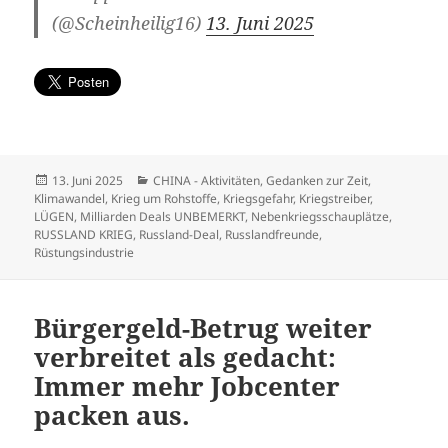
(@Scheinheilig16)
13. Juni 2025
Veröffentlicht
Kategorien
13. Juni 2025
CHINA - Aktivitäten
,
Gedanken zur Zeit
,
am
Klimawandel
,
Krieg um Rohstoffe
,
Kriegsgefahr
,
Kriegstreiber
,
LÜGEN
,
Milliarden Deals UNBEMERKT
,
Nebenkriegsschauplätze
,
RUSSLAND KRIEG
,
Russland-Deal
,
Russlandfreunde
,
Rüstungsindustrie
Bürgergeld-Betrug weiter
verbreitet als gedacht:
Immer mehr Jobcenter
packen aus.