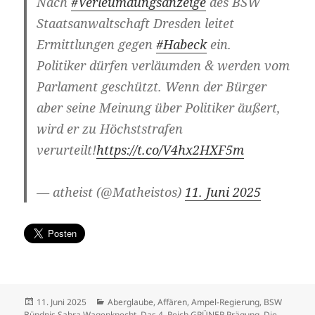
Nach
#Verleumdungsanzeige
des BSW
Staatsanwaltschaft Dresden leitet
Ermittlungen gegen
#Habeck
ein.
Politiker dürfen verläumden & werden vom
Parlament geschützt. Wenn der Bürger
aber seine Meinung über Politiker äußert,
wird er zu Höchststrafen
verurteilt!
https://t.co/V4hx2HXF5m
— atheist (@Matheistos)
11. Juni 2025
Veröffentlicht
Kategorien
11. Juni 2025
Aberglaube
,
Affären
,
Ampel-Regierung
,
BSW
am
Bündnis Sahra Wagenknecht
,
Das 4. Reich GRÜNER Prägung
,
Die