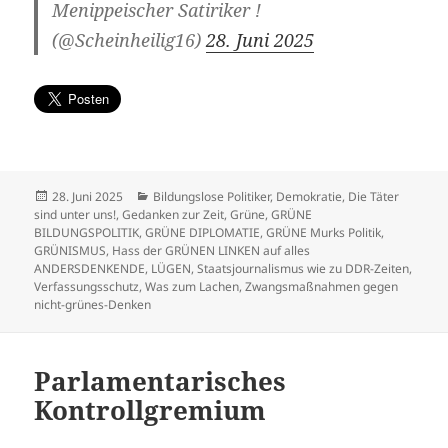
Menippeischer Satiriker !
(@Scheinheilig16)
28. Juni 2025
Veröffentlicht
Kategorien
28. Juni 2025
Bildungslose Politiker
,
Demokratie
,
Die Täter
am
sind unter uns!
,
Gedanken zur Zeit
,
Grüne
,
GRÜNE
BILDUNGSPOLITIK
,
GRÜNE DIPLOMATIE
,
GRÜNE Murks Politik
,
GRÜNISMUS
,
Hass der GRÜNEN LINKEN auf alles
ANDERSDENKENDE
,
LÜGEN
,
Staatsjournalismus wie zu DDR-Zeiten
,
Verfassungsschutz
,
Was zum Lachen
,
Zwangsmaßnahmen gegen
nicht-grünes-Denken
Parlamentarisches
Kontrollgremium