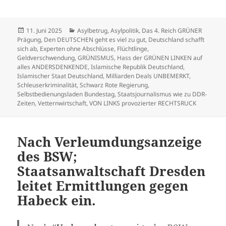
Veröffentlicht
Kategorien
11. Juni 2025
Asylbetrug
,
Asylpolitik
,
Das 4. Reich GRÜNER
am
Prägung
,
Den DEUTSCHEN geht es viel zu gut
,
Deutschland schafft
sich ab
,
Experten ohne Abschlüsse
,
Flüchtlinge
,
Geldverschwendung
,
GRÜNISMUS
,
Hass der GRÜNEN LINKEN auf
alles ANDERSDENKENDE
,
Islamische Republik Deutschland
,
Islamischer Staat Deutschland
,
Milliarden Deals UNBEMERKT
,
Schleuserkriminalität
,
Schwarz Rote Regierung
,
Selbstbedienungsladen Bundestag
,
Staatsjournalismus wie zu DDR-
Zeiten
,
Vetternwirtschaft
,
VON LINKS provozierter RECHTSRUCK
Nach Verleumdungsanzeige
des BSW;
Staatsanwaltschaft Dresden
leitet Ermittlungen gegen
Habeck ein.