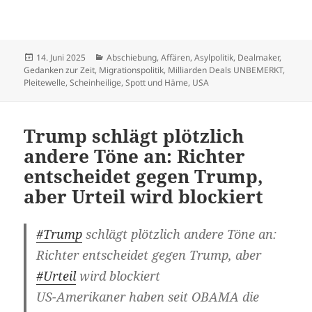
Veröffentlicht
Kategorien
14. Juni 2025
Abschiebung
,
Affären
,
Asylpolitik
,
Dealmaker
,
am
Gedanken zur Zeit
,
Migrationspolitik
,
Milliarden Deals UNBEMERKT
,
Pleitewelle
,
Scheinheilige
,
Spott und Häme
,
USA
Trump schlägt plötzlich
andere Töne an: Richter
entscheidet gegen Trump,
aber Urteil wird blockiert
#Trump
schlägt plötzlich andere Töne an:
Richter entscheidet gegen Trump, aber
#Urteil
wird blockiert
US-Amerikaner haben seit OBAMA die