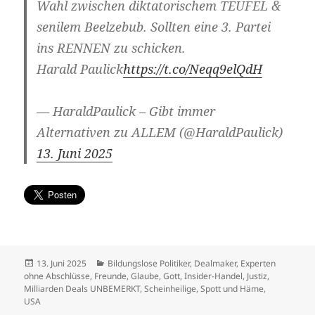
Wahl zwischen diktatorischem TEUFEL &
senilem Beelzebub. Sollten eine 3. Partei
ins RENNEN zu schicken.
Harald Paulick
https://t.co/Neqq9elQdH
— HaraldPaulick – Gibt immer
Alternativen zu ALLEM (@HaraldPaulick)
13. Juni 2025
Veröffentlicht
Kategorien
13. Juni 2025
Bildungslose Politiker
,
Dealmaker
,
Experten
am
ohne Abschlüsse
,
Freunde
,
Glaube
,
Gott
,
Insider-Handel
,
Justiz
,
Milliarden Deals UNBEMERKT
,
Scheinheilige
,
Spott und Häme
,
USA