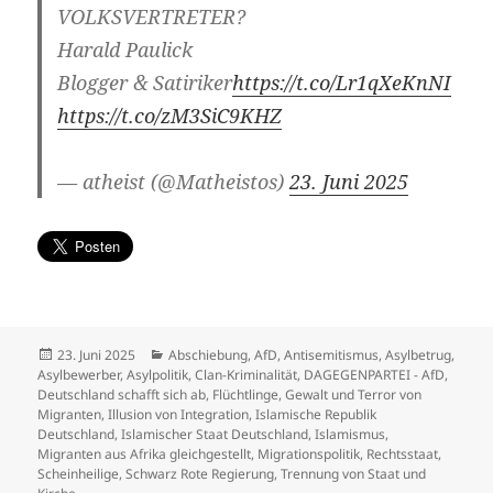
VOLKSVERTRETER?
Harald Paulick
Blogger & Satiriker
https://t.co/Lr1qXeKnNI
https://t.co/zM3SiC9KHZ
— atheist (@Matheistos)
23. Juni 2025
Veröffentlicht
Kategorien
23. Juni 2025
Abschiebung
,
AfD
,
Antisemitismus
,
Asylbetrug
,
am
Asylbewerber
,
Asylpolitik
,
Clan-Kriminalität
,
DAGEGENPARTEI - AfD
,
Deutschland schafft sich ab
,
Flüchtlinge
,
Gewalt und Terror von
Migranten
,
Illusion von Integration
,
Islamische Republik
Deutschland
,
Islamischer Staat Deutschland
,
Islamismus
,
Migranten aus Afrika gleichgestellt
,
Migrationspolitik
,
Rechtsstaat
,
Scheinheilige
,
Schwarz Rote Regierung
,
Trennung von Staat und