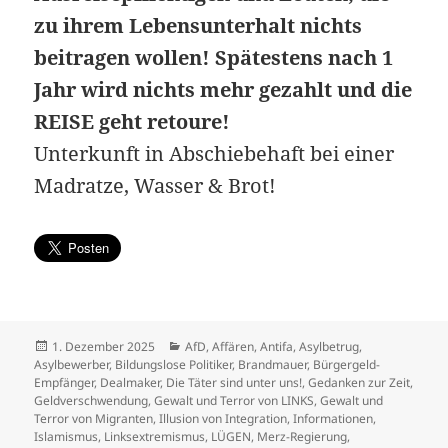
zu ihrem Lebensunterhalt nichts
beitragen wollen! Spätestens nach 1
Jahr wird nichts mehr gezahlt und die
REISE geht retoure!
Unterkunft in Abschiebehaft bei einer
Madratze, Wasser & Brot!
Veröffentlicht
Kategorien
1. Dezember 2025
AfD
,
Affären
,
Antifa
,
Asylbetrug
,
am
Asylbewerber
,
Bildungslose Politiker
,
Brandmauer
,
Bürgergeld-
Empfänger
,
Dealmaker
,
Die Täter sind unter uns!
,
Gedanken zur Zeit
,
Geldverschwendung
,
Gewalt und Terror von LINKS
,
Gewalt und
Terror von Migranten
,
Illusion von Integration
,
Informationen
,
Islamismus
,
Linksextremismus
,
LÜGEN
,
Merz-Regierung
,