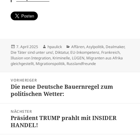
Veröffentlicht
Autor
Kategorien
7. April 2025
hpaulick
Affären
,
Asylpolitik
,
Dealmaker
,
am
Die Täter sind unter uns!
,
Diktatur
,
EU-Inkompetenz
,
Frankreich
,
Illusion von Integration
,
Kriminelle
,
LÜGEN
,
Migranten aus Afrika
gleichgestellt
,
Migrationspolitik
,
Russlandfreunde
Beitragsnavigation
VORHERIGER
Die neue Deutsche Bauernregel zum
Vorheriger
politischen Wetter:
Beitrag:
NÄCHSTER
Präsident TRUMP prahlt mit INSIDER
Nächster
HANDEL!
Beitrag: