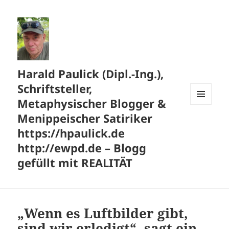
Harald Paulick (Dipl.-Ing.),
Schriftsteller,
Metaphysischer Blogger &
MENÜ
Menippeischer Satiriker
UND
WIDGETS
https://hpaulick.de
http://ewpd.de – Blogg
gefüllt mit REALITÄT
„Wenn es Luftbilder gibt,
sind wir erledigt“, sagt ein